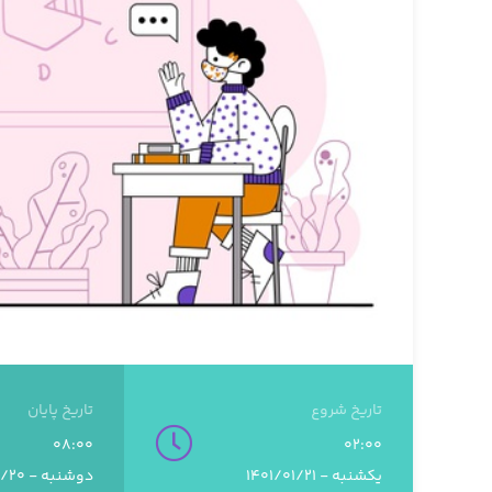
تاریخ شروع
تاریخ پایان
08:00
02:00
یکشنبه - 1401/01/21
دوشنبه - 1402/09/20