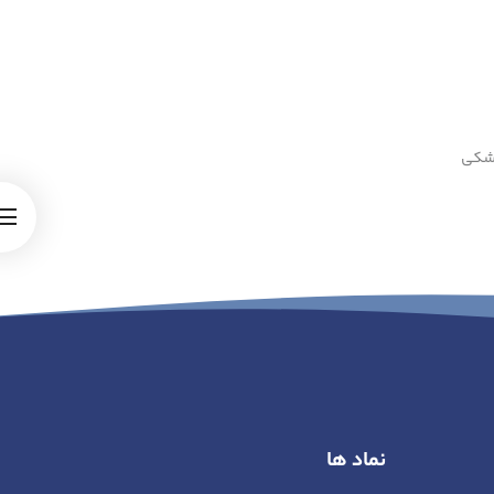
زشکی
نماد ها