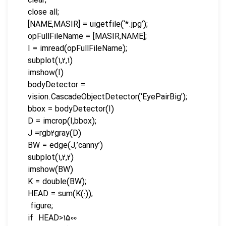
clear;
close all;
[NAME,MASIR] = uigetfile(‘*.jpg’);
opFullFileName = [MASIR,NAME];
I = imread(opFullFileName);
subplot(1,2,1)
imshow(I)
bodyDetector =
vision.CascadeObjectDetector(‘EyePairBig’);
bbox = bodyDetector(I)
D = imcrop(I,bbox);
J =rgb2gray(D)
BW = edge(J,’canny’)
subplot(1,2,2)
imshow(BW)
K = double(BW);
HEAD = sum(K(:));
figure;
if HEAD>1500