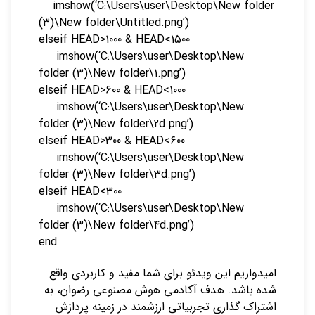
imshow(‘C:\Users\user\Desktop\New folder
(3)\New folder\Untitled.png’)
elseif HEAD>1000 & HEAD<1500
imshow(‘C:\Users\user\Desktop\New
folder (3)\New folder\1.png’)
elseif HEAD>600 & HEAD<1000
imshow(‘C:\Users\user\Desktop\New
folder (3)\New folder\2d.png’)
elseif HEAD>300 & HEAD<600
imshow(‘C:\Users\user\Desktop\New
folder (3)\New folder\3d.png’)
elseif HEAD<300
imshow(‘C:\Users\user\Desktop\New
folder (3)\New folder\4d.png’)
end
امیدواریم این ویدئو برای شما مفید و کاربردی واقع
شده باشد. هدف آکادمی هوش مصنوعی رضوان، به
اشتراک‌ گذاری تجربیاتی ارزشمند در زمینه پردازش