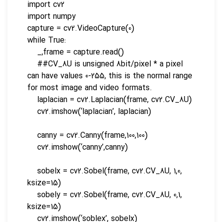
import cv2
import numpy
capture = cv2.VideoCapture(0)
while True:
_,frame = capture.read()
##CV_8U is unsigned 8bit/pixel * a pixel
can have values 0-255, this is the normal range
for most image and video formats.
laplacian = cv2.Laplacian(frame, cv2.CV_8U)
cv2.imshow(‘laplacian’, laplacian)
canny = cv2.Canny(frame,100,100)
cv2.imshow(‘canny’,canny)
sobelx = cv2.Sobel(frame, cv2.CV_8U, 1,0,
ksize=15)
sobely = cv2.Sobel(frame, cv2.CV_8U, 0,1,
ksize=15)
cv2.imshow(‘soblex’, sobelx)