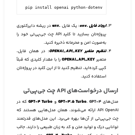
pip install openai python-dotenv
ایجاد فایل .env
: یک فایل
.env
در ریشه دایرکتوری
پروژه‌تان بسازید تا کلید API چت جی‌پی‌تی خود را
به‌صورت امن و محرمانه ذخیره کنید.
تنظیم متغیر OPENAI_API_KEY
: در همان فایل،
متغیر
OPENAI_API_KEY
را با مقدار کلیدی که قبلاً
کپی کرده‌اید، تنظیم کنید تا از این کلید در پروژه‌تان
استفاده کنید.
ارسال درخواست‌های API چت جی‌پی‌تی
مدل‌های
GPT-4
،
GPT-3.5 Turbo
و
GPT-4 Turbo
که در
API OpenAI ارائه می‌شوند، همان مدل‌هایی هستند که
چت جی‌پی‌تی از آن‌ها بهره می‌برد. این مدل‌های قدرتمند
توانایی درک و تولید متن و کد به زبان طبیعی را دارند. جالب