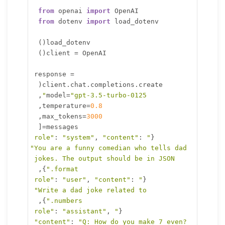
from
 openai 
import
 OpenAI

from
 dotenv 
import
 load_dotenv

)
(
load_dotenv
)
(
client 
=
 OpenAI
response 
=
(
client
.
chat
.
completions
.
create
,
=
"gpt-3.5-turbo-0125"
    model
,
=
0.8
    temperature
,
=
3000
    max_tokens
[
=
    messages
:
"system"
,
"content"
:
"role"
{
"You are a funny comedian who tells dad 
jokes. The output should be in JSON 
,
}
format."
:
"user"
,
"content"
:
"role"
{
"Write a dad joke related to 
,
}
numbers."
:
"assistant"
,
"role"
{
"content"
:
"Q: How do you make 7 even? 