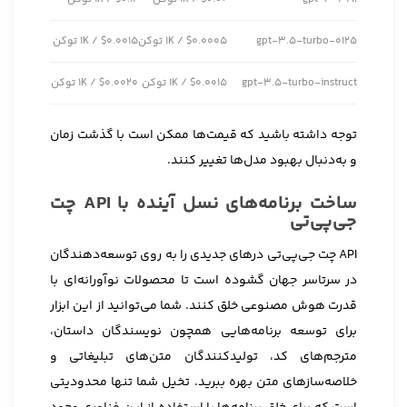
gpt-3.5-turbo-0125
$0.0005 / 1K توکن
$0.0015 / 1K توکن
gpt-3.5-turbo-instruct
$0.0015 / 1K توکن
$0.0020 / 1K توکن
توجه داشته باشید که قیمت‌ها ممکن است با گذشت زمان
و به‌دنبال بهبود مدل‌ها تغییر کنند.
ساخت برنامه‌های نسل آینده با API چت
جی‌پی‌تی
API چت جی‌پی‌تی درهای جدیدی را به روی توسعه‌دهندگان
در سرتاسر جهان گشوده است تا محصولات نوآورانه‌ای با
قدرت هوش مصنوعی خلق کنند. شما می‌توانید از این ابزار
برای توسعه برنامه‌هایی همچون نویسندگان داستان،
مترجم‌های کد، تولیدکنندگان متن‌های تبلیغاتی و
خلاصه‌سازهای متن بهره ببرید. تخیل شما تنها محدودیتی