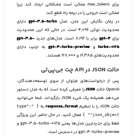
برای max_tokens ممکن است مشکلاتی ایجاد کند زیرا
ممکن است خروجی را در نیمه راه قطع کند.
در زمان نگارش این متن، مدل
gpt-3.5-turbo
دارای
محدودیت توکن ۴,۰۹۶ است، در حالی که این محدودیت
برای
gpt-4
برابر با ۸,۱۹۲ است. مدل‌های جدید
gpt-3.5-
turbo-0125
و
gpt-4-turbo-preview
به ترتیب دارای
محدودیت‌های ۱۶,۳۸۵ و ۱۲۸,۰۰۰ هستند.
حالت JSON در API چت جی‌پی‌تی
پس از درخواست‌های فراوان از سوی توسعه‌دهندگان،
OpenAI حالت
JSON
را معرفی کرده است که به مدل دستور
می‌دهد همیشه یک شیء JSON بازگرداند. شما می‌توانید
حالت JSON را با تنظیم
response_format
به
{ "type":
فعال کنید. در حال حاضر، این ویژگی
"json_object" }
فقط برای جدیدترین مدل‌ها یعنی gpt-3.5-turbo-0125 و
gpt-4-turbo-preview در دسترس است.