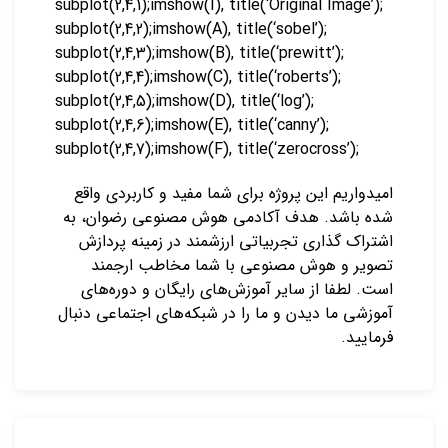
subplot(2,4,1);imshow(I), title(‘Original Image’);
subplot(2,4,2);imshow(A), title(‘sobel’);
subplot(2,4,3);imshow(B), title(‘prewitt’);
subplot(2,4,4);imshow(C), title(‘roberts’);
subplot(2,4,5);imshow(D), title(‘log’);
subplot(2,4,6);imshow(E), title(‘canny’);
subplot(2,4,7);imshow(F), title(‘zerocross’);
امیدواریم این پروژه برای شما مفید و کاربردی واقع
شده باشد. هدف آکادمی هوش مصنوعی رضوان، به
اشتراک ‌گذاری تجربیاتی ارزشمند در زمینه پردازش
تصویر و هوش مصنوعی با شما مخاطب ارجمند
است. لطفا از سایر آموزش‌های رایگان و دوره‌های
آموزشی ما دیدن و ما را در شبکه‌های اجتماعی دنبال
فرمایید.