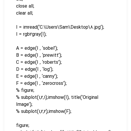
close all;
clear all;
I = imread(‘C:\Users\Sam\Desktop\8.jpg’);
I = rgb2gray(I);
A = edge(I , ‘sobel’);
B = edge(I , ‘prewitt’);
C = edge(I , ‘roberts’);
D = edge(I , ‘log’);
E = edge(I , ‘canny’);
F = edge(I , ‘zerocross’);
% figure;
% subplot(1,2,1);imshow(I), title(‘Original
Image’);
% subplot(1,2,2);imshow(F);
figure;