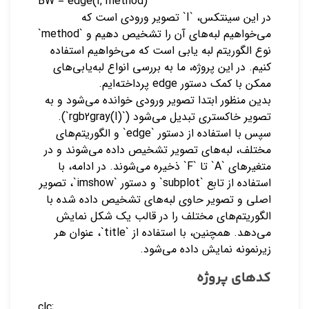
BW = edge(I, method)
در این سینتکس، `I` تصویر ورودی است که
می‌خواهیم لبه‌های آن را تشخیص دهیم و `method`
نوع الگوریتم لبه یابی است که می‌خواهیم استفاده
کنیم. در این پروژه، ما به بررسی انواع لبه‌یابی‌های
ممکن با کمک دستور edge پرداخته‌ایم.
بدین منظور ابتدا تصویر ورودی خوانده می‌شود و به
تصویر خاکستری تبدیل می‌شود (`rgb2gray(I)`).
سپس با استفاده از دستور `edge` و الگوریتم‌های
مختلف، لبه‌های تصویر تشخیص داده می‌شوند و در
متغیرهای `A` تا `F` ذخیره می‌شوند. در ادامه، با
استفاده از تابع `subplot` و دستور `imshow`، تصویر
اصلی و تصویر حاوی لبه‌های تشخیص داده شده با
الگوریتم‌های مختلف را در قالب یک شکل نمایش
می‌دهد. همچنین، با استفاده از `title`، عنوان هر
زیرنمونه نمایش داده می‌شود.
کدهای پروژه
clc;