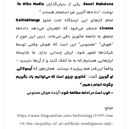
Keoni Mahelona
، یکی از بنیان‌گذاران
Te Hiku Media
،
نوشت: “داده‌ها آخرین مرز استعمار هستند.”
تمام کارهای این ایستگاه تحت مجوز
Kaitiakitanga
License
منتشر می‌شود که اطمینان می‌دهد داده‌ها
متعلق به جامعه مائوری باقی می‌ماند. درس این موج از
“هوش” “مصنوعی” این است که هوش وقتی توسط
شرکت‌ها تصور شود، ارزش چندانی ندارد. ما شایسته
ابزارهایی هستیم که به ما کمک کنند و از آن‌ها نترسید –
واقعاً این‌قدر هم پیچیده نیستند. همان‌طور که
اُرسولا کی.
لو گویین
گفت: “
فناوری چیزی است که می‌توانیم یاد بگیریم
چگونه انجام دهیم.”
– خوب است در ادامه مطالعه شود:
آینده هوش مصنوعی
مرجع:
https://www.theguardian.com/technology/2023/mar
/16/the-stupidity-of-ai-artificial-intelligence-dall-