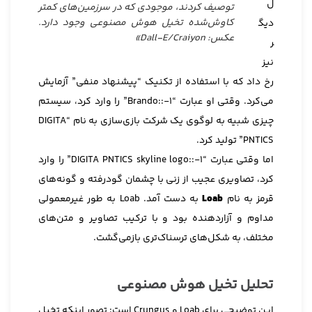
ل
توصیف کردند، موجودی که در سرزمین‌های کمتر
کاوش‌شده تخیل هوش مصنوعی وجود دارد.
دیگ
عکس: Dall-E/Craiyon»
ر
نیز
رخ داد که با استفاده از تکنیک “پیشنهاد منفی” آزمایش
می‌کرد. وقتی او عبارت “Brando::-1” را وارد کرد، سیستم
چیزی شبیه به لوگوی یک شرکت بازی‌سازی به نام “DIGITA
PNTICS” تولید کرد.
اما وقتی عبارت “DIGITA PNTICS skyline logo::-1” را وارد
کرد، تصاویری عجیب از زنی با چشمان گودرفته و گونه‌های
قرمز به نام
Loab
به دست آمد. Loab به طور غیرمعمولی
مداوم و آزاردهنده بود و با ترکیب تصاویر و متن‌های
مختلف، به شکل‌های ترسناک‌تری بازمی‌گشت.
تحلیل تخیل هوش مصنوعی
این توضیحی برای Loab و Crungus است: تصور اینکه تخیل