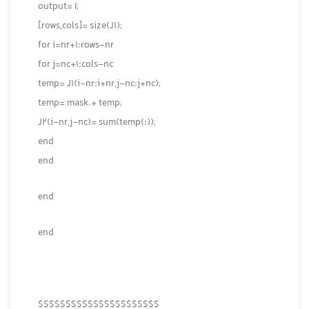
output= I;
[rows,cols]= size(J1);
for i=nr+1:rows-nr
for j=nc+1:cols-nc
temp= J1(i-nr:i+nr,j-nc:j+nc);
temp= mask.* temp;
J2(i-nr,j-nc)= sum(temp(:));
end
end
end
end
$$$$$$$$$$$$$$$$$$$$$$