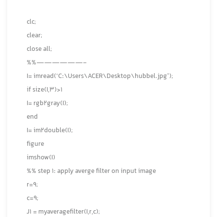
clc;
clear;
close all;
%%——————-
I= imread(‘C:\Users\ACER\Desktop\hubbel.jpg’);
if size(I,3)>1
I= rgb2gray(I);
end
I= im2double(I);
figure
imshow(I)
%% step 1: apply averge filter on input image
r=9;
c=9;
J1 = myaveragefilter(I,r,c);