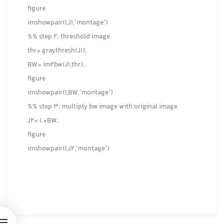
figure
imshowpair(I,J1,’montage’)
%% step 2: threshold image
thr= graythresh(J1);
BW= im2bw(J1,thr);
figure
imshowpair(I,BW,’montage’)
%% step 3: multiply bw image with original image
J2= I.*BW;
figure
imshowpair(I,J2,’montage’)