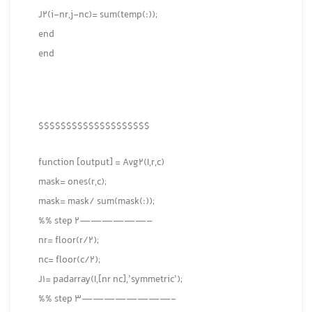
J2(i-nr,j-nc)= sum(temp(:));
end
end
$$$$$$$$$$$$$$$$$$$$
function [output] = Avg2(I,r,c)
mask= ones(r,c);
mask= mask/ sum(mask(:));
%% step 2——————–
nr= floor(r/2);
nc= floor(c/2);
J1= padarray(I,[nr nc],’symmetric’);
%% step 3————————-