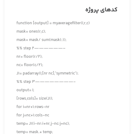
کدهای پروژه
function [output] = myaveragefilter(I,r,c)
mask= ones(r,c);
mask= mask/ sum(mask(:));
%% step 2——————–
nr= floor(r/2);
nc= floor(c/2);
J1= padarray(I,[nr nc],’symmetric’);
%% step 3————————-
output= I;
[rows,cols]= size(J1);
for i=nr+1:rows-nr
for j=nc+1:cols-nc
temp= J1(i-nr:i+nr,j-nc:j+nc);
temp= mask.* temp;