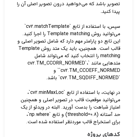
تصویر باشد که می‌خواهید درون تصویر اصلی آن را
پیدا کنید.
سپس، با استفاده از تابع `cv2.matchTemplate`
می‌توانید روش Template matching را اجرا کنید.
این تابع دو پارامتر مهم دارد که شامل تصویر اصلی و
قالب است. همچنین، باید یک متد روش Template
matching را انتخاب کنید که می‌تواند شامل
متد‌هایی مانند `cv2.TM_CCORR_NORMED`،
`cv2.TM_CCOEFF_NORMED` و
`cv2.TM_SQDIFF_NORMED` باشد.
در نهایت، با استفاده از تابع `cv2.minMaxLoc`،
می‌توانید موقعیت قالب در تصویر اصلی و همچنین
امتیاز شباهت را بدست آورید. البته در ویدئو از یک
حد آستانه (threshold=0.8) و تابع `np.where`،
برای استخراج قالب موردنظر استفاده شده است.
کدهای پروژه