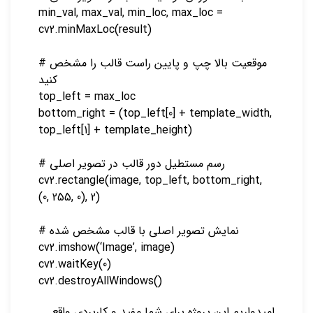
min_val, max_val, min_loc, max_loc =
cv2.minMaxLoc(result)
# موقعیت بالا چپ و پایین راست قالب را مشخص
کنید
top_left = max_loc
bottom_right = (top_left[0] + template_width,
top_left[1] + template_height)
# رسم مستطیل دور قالب در تصویر اصلی
cv2.rectangle(image, top_left, bottom_right,
(0, 255, 0), 2)
# نمایش تصویر اصلی با قالب مشخص شده
cv2.imshow(‘Image’, image)
cv2.waitKey(0)
cv2.destroyAllWindows()
امیدواریم این پروژه برای شما مفید و کاربردی واقع