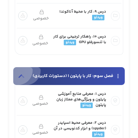
درس ۹: کار با محیط آناکوندا
ویدئو
خصوصی
درس ۱۰: راهکار ترجیحی برای کار
با تنسورفلو GPU
ویدئو
خصوصی
فصل سوم: کار با پایتون 1 (دستورات کاربردی)
درس ۱: معرفی منابع آموزشی
پایتون و ویژگی‌های ممتاز زبان
خصوصی
پایتون
ویدئو
درس ۲: معرفی محیط اسپایدر
(spyder) و ابزار کدنویسی در آن
خصوصی
ویدئو