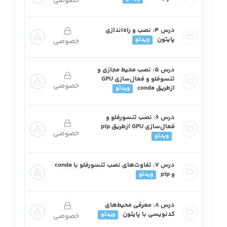
خصوصی
این بخش خصوصی می باشد. برای دسترسی کامل به
درس ۴: نصب و راه‌اندازی
دروس این دوره باید این دوره را خریداری نمایید.
پایتون
ویدئو
خصوصی
درس ۵: نصب محیط مجازی و
تنسوفلو و فعال‌سازی GPU
خصوصی
ازطریق conda
ویدئو
درس ۶: نصب تنسورفلو و
فعال‌سازی GPU ازطریق pip
خصوصی
ویدئو
درس ۷: تفاوت‌های نصب تنسورفلو با conda
و pip
ویدئو
درس ۸: معرفی محیط‌های
کدنویسی با پایتون
ویدئو
خصوصی