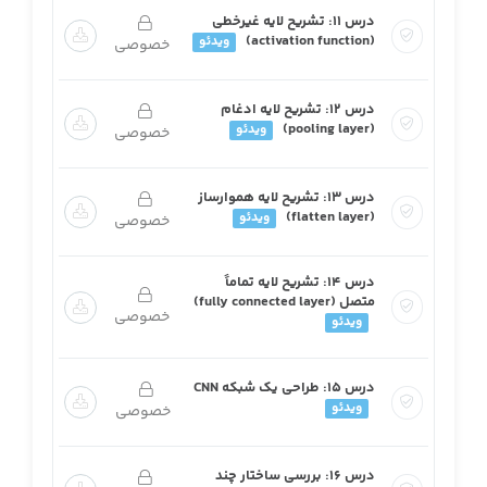
درس ۱۱: تشریح لایه غیرخطی
(activation function)
ویدئو
خصوصی
درس ۱۲: تشریح لایه ادغام
(pooling layer)
ویدئو
خصوصی
درس ۱۳: تشریح لایه هموارساز
(flatten layer)
ویدئو
خصوصی
درس ۱۴: تشریح لایه تماماً
متصل (fully connected layer)
خصوصی
ویدئو
درس ۱۵: طراحی یک شبکه CNN
ویدئو
خصوصی
درس ۱۶: بررسی ساختار چند