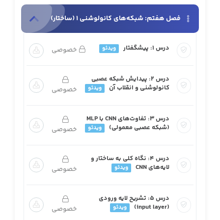
فصل هفتم: شبکه‌های کانولوشنی 1 (ساختار)
درس ۱: پیشگفتار
ویدئو
خصوصی
درس ۲: پیدایش شبکه عصبی
کانولوشنی و انقلاب آن
ویدئو
خصوصی
درس ۳: تفاوت‌های CNN با MLP
(شبکه عصبی معمولی)
ویدئو
خصوصی
درس ۴: نگاه کلی به ساختار و
لایه‌های CNN
ویدئو
خصوصی
درس ۵: تشریح لایه ورودی
(input layer)
ویدئو
خصوصی