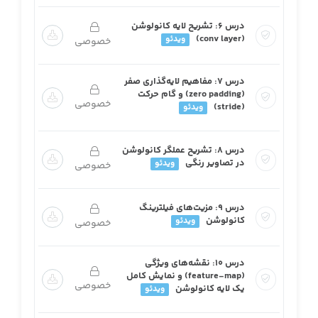
درس ۶: تشریح لایه کانولوشن
(conv layer)
ویدئو
خصوصی
درس ۷: مفاهیم لایه‌گذاری صفر
(zero padding) و گام حرکت
خصوصی
(stride)
ویدئو
درس ۸: تشریح عملگر کانولوشن
در تصاویر رنگی
ویدئو
خصوصی
درس ۹: مزیت‌های فیلترینگ
کانولوشن
ویدئو
خصوصی
درس ۱۰: نقشه‌های ویژگی
(feature-map) و نمایش کامل
خصوصی
یک لایه کانولوشن
ویدئو