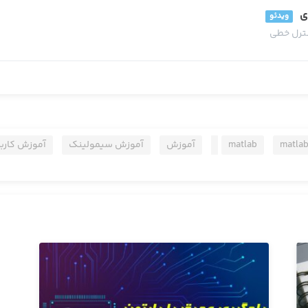
ویدئو
نترل خطی
matlab
matlab
آموزش
آموزش سیمولینک
آموزش کارب