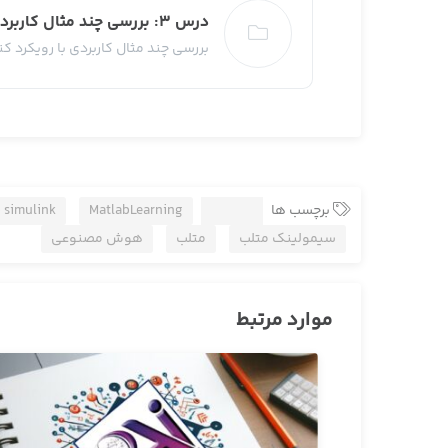
درس 3: بررسی چند مثال کاربردی
بررسی چند مثال کاربردی با رویکرد ک
برچسب ها
simulink
MatlabLearning
 simulink
سیمولینک متلب
متلب
هوش مصنوعی
موارد مرتبط