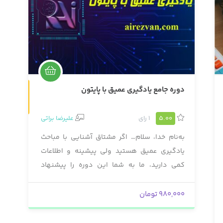
دوره جامع یادگیری عمیق با پایتون
5.00
1 رای
علیرضا براتی
به‌نام خدا، سلام… اگر مشتاق آشنایی با مباحث
یادگیری عمیق هستید ولی پیشینه و اطلاعات
کمی دارید، ما به شما این دوره را پیشنهاد
می‌کنیم. در طول این دوره به شما کمک خواهیم
کرد از صفر شروع به یادگیری هر آنچه که برای یک
980,000 تومان
مهندس Deep Learning نیاز است، کنید. درضمن
هر آنچه که به عنوان پیش‌نیاز لازم است (همانند