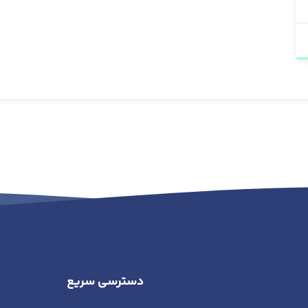
نصب سخت‌افزار و نرم‌افزارهای موردنیاز ،آشنایی با
کدنویسی پایتون، کتابخانه‌های کاربردی و ...) را به
شما آموزش خواهیم داد. پس با خیال راحت، با ما
همراه شوید.
دسترسی سریع