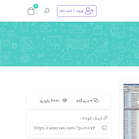
0
ورود / ثبت نام
0 دیدگاه
2001 بازدید
لینک کوتاه :
https://airezvan.com/?p=10074